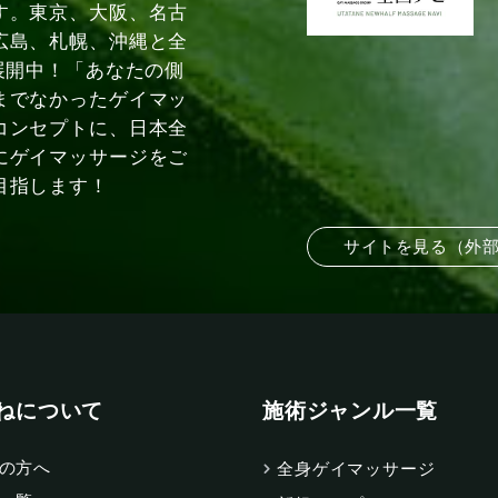
す。東京、大阪、名古
広島、札幌、沖縄と全
展開中！「あなたの側
までなかったゲイマッ
コンセプトに、日本全
にゲイマッサージをご
目指します！
サイトを見る（外
ねについて
施術ジャンル一覧
の方へ
全身ゲイマッサージ