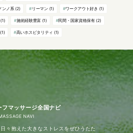
ノンノ系
(2)
リーマン
(1)
ワークアウト好き
(1)
(1)
施術経験豊富
(1)
民間・国家資格保有
(2)
(1)
高いホスピタリティ
(1)
ーフマッサージ全国ナビ
MASSAGE NAVI
日々抱えた大きなストレスをぜひうたた