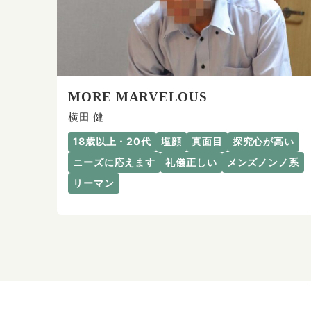
MORE MARVELOUS
横田 健
18歳以上・20代
塩顔
真面目
探究心が高い
ニーズに応えます
礼儀正しい
メンズノンノ系
リーマン