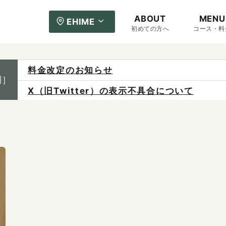
ABOUT
MENU
EHIME
初めての方へ
コース・料
料金改定のお知らせ
制］
X（旧Twitter）の表示不具合について
ご予約は各店へ直接お問い合わせください。
料金は当日施術前にお支払いください。
感染症防止対策について