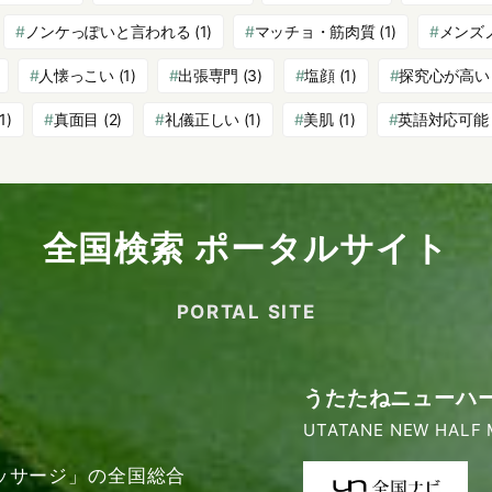
ノンケっぽいと言われる
(1)
マッチョ・筋肉質
(1)
メンズ
人懐っこい
(1)
出張専門
(3)
塩顔
(1)
探究心が高い
1)
真面目
(2)
礼儀正しい
(1)
美肌
(1)
英語対応可能
全国検索 ポータルサイト
PORTAL SITE
うたたねニューハ
UTATANE NEW HALF 
ッサージ」の全国総合