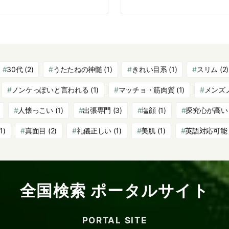
30代
(2)
うたたねの神髄
(1)
きれい目系
(1)
スリム
(2)
ノンケっぽいと言われる
(1)
マッチョ・筋肉質
(1)
メンズ
人懐っこい
(1)
出張専門
(3)
塩顔
(1)
探究心が高い
1)
真面目
(2)
礼儀正しい
(1)
美肌
(1)
英語対応可能
全国検索 ポータルサイト
PORTAL SITE