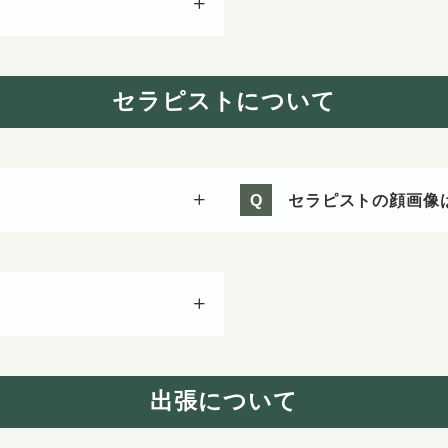
セラピストについて
セラピストの顔画像
Q
？
出張について