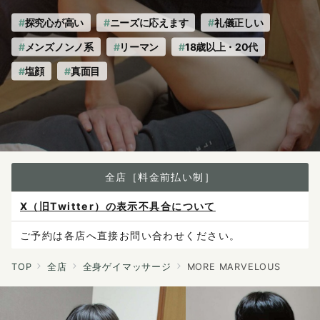
探究心が高い
ニーズに応えます
礼儀正しい
メンズノンノ系
リーマン
18歳以上・20代
塩顔
真面目
全店［料金前払い制］
X（旧Twitter）の表示不具合について
ご予約は各店へ直接お問い合わせください。
料金は当日施術前にお支払いください。
TOP
全店
全身ゲイマッサージ
MORE MARVELOUS
感染症防止対策について