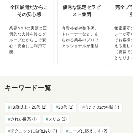
全国展開だからこ
優秀な認定セラピ
完全プ
その安心感
スト集団
業界No.1の実績と圧
有資格者や整体師、
秘密厳守
倒的な支持を誇るグ
トレーナーなど、あ
シーが守
ループだからこそ安
らゆる業界のプロフ
でお客様
心・安全にご利用可
ェッショナルが集結
える癒し
能
（愛媛で
となりま
キーワード一覧
18歳以上・20代
(2)
30代
(2)
うたたねの神髄
(1)
きれい目系
(1)
スリム
(2)
テクニックに自信あり
(1)
ニーズに応えます
(2)