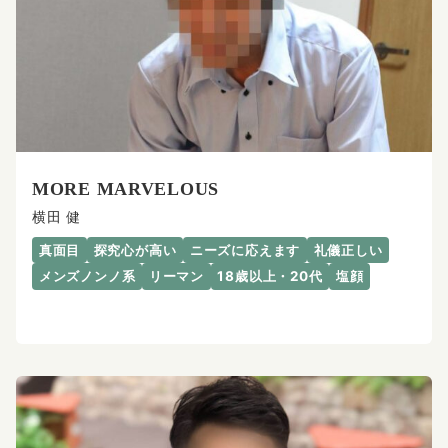
MORE MARVELOUS
横田 健
真面目
探究心が高い
ニーズに応えます
礼儀正しい
メンズノンノ系
リーマン
18歳以上・20代
塩顔