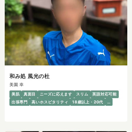
和み処 風光の杜
美園 幸
美肌
真面目
ニーズに応えます
スリム
英語対応可能
出張専門
高いホスピタリティ
18歳以上・20代
…