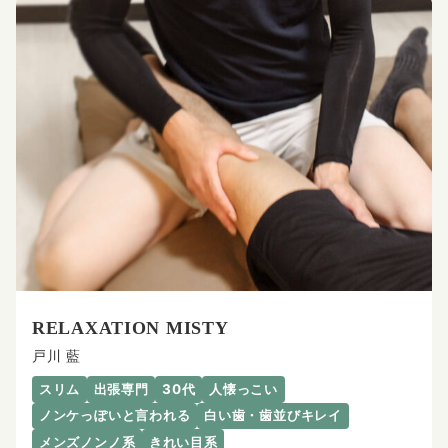
RELAXATION MISTY
戸川 藍
スリム
出張専門
30代
人懐っこい
ノンケっぽいと言われる
白い歯・歯並びキレイ
メンズノンノ系
きれい目系