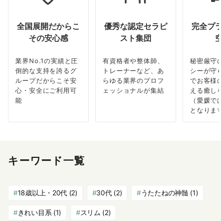
全国展開だからこ
優秀な認定セラピ
完全プ
その安心感
スト集団
業界No.1の実績と圧
有資格者や整体師、
秘密厳守
倒的な支持を誇るグ
トレーナーなど、あ
シーが守
ループだからこそ安
らゆる業界のプロフ
でお客様
心・安全にご利用可
ェッショナルが集結
える癒し
能
（愛媛で
となりま
キーワード一覧
18歳以上・20代
(2)
30代
(2)
うたたねの神髄
(1)
きれい目系
(1)
スリム
(2)