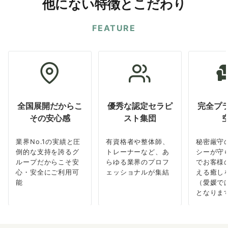
他にない特徴とこだわり
FEATURE
全国展開だからこ
優秀な認定セラピ
完全プ
その安心感
スト集団
業界No.1の実績と圧
有資格者や整体師、
秘密厳守
倒的な支持を誇るグ
トレーナーなど、あ
シーが守
ループだからこそ安
らゆる業界のプロフ
でお客様
心・安全にご利用可
ェッショナルが集結
える癒し
能
（愛媛で
となりま