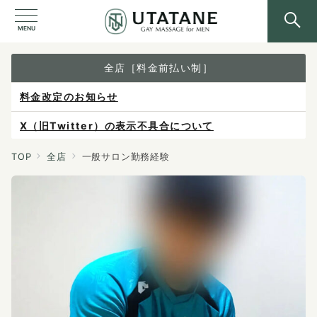
MENU
全店［料金前払い制］
料金改定のお知らせ
X（旧Twitter）の表示不具合について
ご予約は各店へ直接お問い合わせください。
TOP
全店
一般サロン勤務経験
料金は当日施術前にお支払いください。
感染症防止対策について