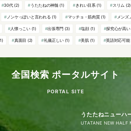
30代
(2)
うたたねの神髄
(1)
きれい目系
(1)
スリム
(2)
ノンケっぽいと言われる
(1)
マッチョ・筋肉質
(1)
メンズ
人懐っこい
(1)
出張専門
(3)
塩顔
(1)
探究心が高い
1)
真面目
(2)
礼儀正しい
(1)
美肌
(1)
英語対応可能
全国検索 ポータルサイト
PORTAL SITE
うたたねニューハ
UTATANE NEW HALF 