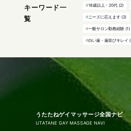
18歳以上・20代
(2)
キーワード一
ニーズに応えます
(2)
覧
一般サロン勤務経験
(1)
白い歯・歯並びキレイ
(
うたたねゲイマッサージ全国ナビ
UTATANE GAY MASSAGE NAVI