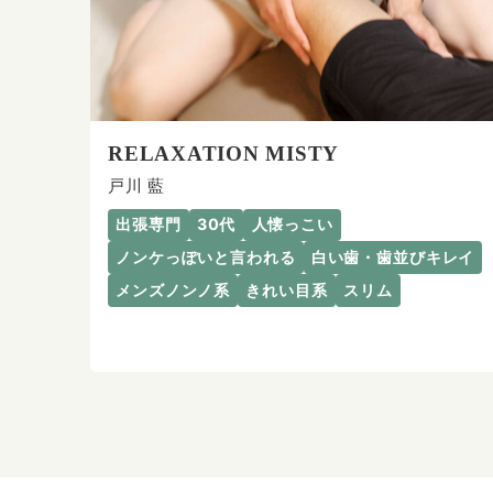
RELAXATION MISTY
戸川 藍
出張専門
30代
人懐っこい
ノンケっぽいと言われる
白い歯・歯並びキレイ
メンズノンノ系
きれい目系
スリム