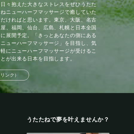
日々抱えた大きなストレスをぜひうたた
ねニューハーフマッサージで癒していた
だければと思います。東京、大阪、名古
屋、福岡、仙台、広島、札幌と日本全国
に展開予定。「きっとあなたの側にある
ニューハーフマッサージ」を目指し、気
軽にニューハーフマッサージが受けるこ
とが出来る日本を目指します。
部リンク）
うたたねで夢を叶えませんか？