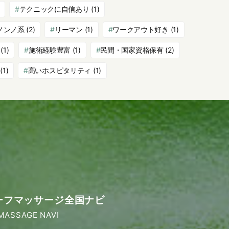
テクニックに自信あり
(1)
ノンノ系
(2)
リーマン
(1)
ワークアウト好き
(1)
(1)
施術経験豊富
(1)
民間・国家資格保有
(2)
(1)
高いホスピタリティ
(1)
ーフマッサージ全国ナビ
MASSAGE NAVI