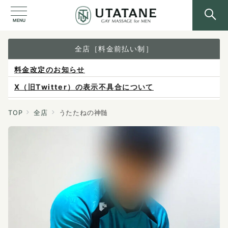
MENU
全店［料金前払い制］
X（旧Twitter）の表示不具合について
ご予約は各店へ直接お問い合わせください。
料金は当日施術前にお支払いください。
TOP
全店
うたたねの神髄
感染症防止対策について
料金改定のお知らせ