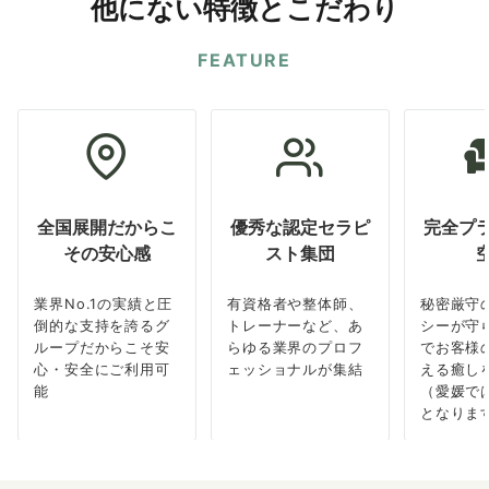
他にない特徴とこだわり
FEATURE
全国展開だからこ
優秀な認定セラピ
完全プ
その安心感
スト集団
業界No.1の実績と圧
有資格者や整体師、
秘密厳守
倒的な支持を誇るグ
トレーナーなど、あ
シーが守
ループだからこそ安
らゆる業界のプロフ
でお客様
心・安全にご利用可
ェッショナルが集結
える癒し
能
（愛媛で
となりま