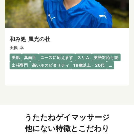
和み処 風光の杜
美園 幸
美肌
真面目
ニーズに応えます
スリム
英語対応可能
出張専門
高いホスピタリティ
18歳以上・20代
…
うたたねゲイマッサージ
他にない特徴とこだわり