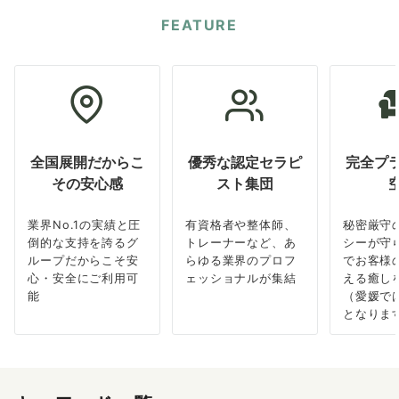
FEATURE
全国展開だからこ
優秀な認定セラピ
完全プ
その安心感
スト集団
業界No.1の実績と圧
有資格者や整体師、
秘密厳守
倒的な支持を誇るグ
トレーナーなど、あ
シーが守
ループだからこそ安
らゆる業界のプロフ
でお客様
心・安全にご利用可
ェッショナルが集結
える癒し
能
（愛媛で
となりま