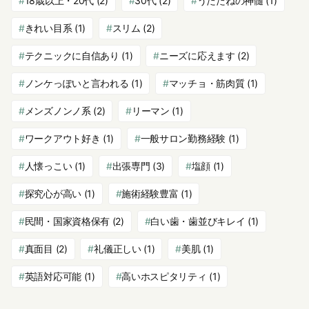
18歳以上・20代
(2)
30代
(2)
うたたねの神髄
(1)
きれい目系
(1)
スリム
(2)
テクニックに自信あり
(1)
ニーズに応えます
(2)
ノンケっぽいと言われる
(1)
マッチョ・筋肉質
(1)
メンズノンノ系
(2)
リーマン
(1)
ワークアウト好き
(1)
一般サロン勤務経験
(1)
人懐っこい
(1)
出張専門
(3)
塩顔
(1)
探究心が高い
(1)
施術経験豊富
(1)
民間・国家資格保有
(2)
白い歯・歯並びキレイ
(1)
真面目
(2)
礼儀正しい
(1)
美肌
(1)
英語対応可能
(1)
高いホスピタリティ
(1)